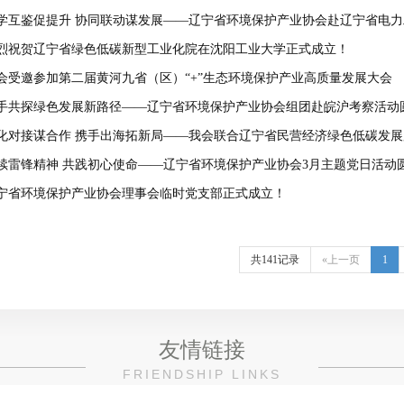
学互鉴促提升 协同联动谋发展——辽宁省环境保护产业协会赴辽宁省电
烈祝贺辽宁省绿色低碳新型工业化院在沈阳工业大学正式成立！
会受邀参加第二届黄河九省（区）“+”生态环境保护产业高质量发展大会
手共探绿色发展新路径——辽宁省环境保护产业协会组团赴皖沪考察活动
化对接谋合作 携手出海拓新局——我会联合辽宁省民营经济绿色低碳发展
发展国际联盟交流座谈
续雷锋精神 共践初心使命——辽宁省环境保护产业协会3月主题党日活动
宁省环境保护产业协会理事会临时党支部正式成立！
共141记录
«上一页
1
友情链接
FRIENDSHIP LINKS