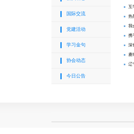
互
国际交流
热
我
党建活动
携
学习金句
深
色
赓
协会动态
辽
今日公告